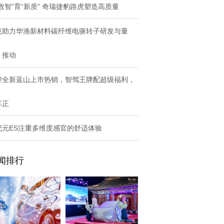
数智”育“新质” 奇瑞捷豹路虎塑造高质量
克助力华渔新材料碳纤维电驱转子研发与量
，推动
牌全新蓝山上市热销，智驾王牌配超级福利，
车正
纪元ES注重多维度感官的舒适体验
闻排行