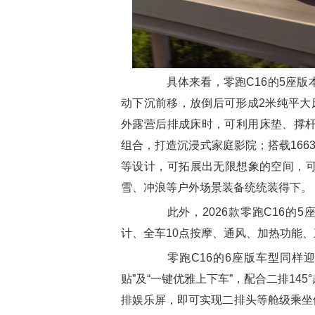
具体来看，零跑C16的5座版
动下沉前移，放倒后可形成2米纯平大
外露营后排成床时，可利用床垫、撑杆，
组合，打造沉浸式家庭影院；搭载166
等设计，可拓展出无限想象的空间，
雪、冲浪等户外场景装备统统装得下。
此外，2026款零跑C16的5座
计、全车10点按摩、通风、加热功能、
零跑C16的6座版车型同样迎
贴”及“一键优雅上下车”，配合二排14
排娱乐屏，即可实现二排头等舱级乘坐体