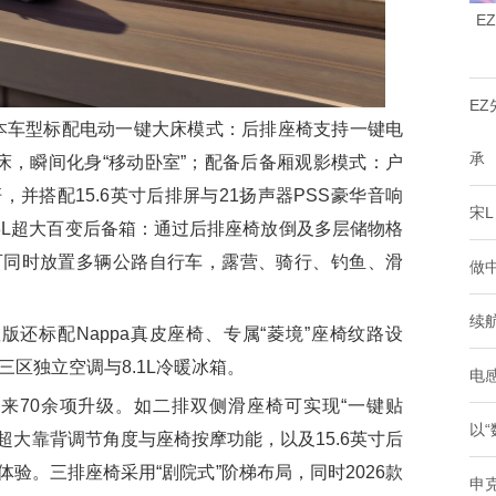
E
E
本车型标配电动一键大床模式：后排座椅支持一键电
承
床，瞬间化身“移动卧室”；配备后备厢观影模式：户
并搭配15.6英寸后排屏与21扬声器PSS豪华音响
宋L
3L超大百变后备箱：通过后排座椅放倒及多层储物格
可同时放置多辆公路自行车，露营、骑行、钓鱼、滑
做中
续航
版还标配Nappa真皮座椅、专属“菱境”座椅纹路设
三区独立空调与8.1L冷暖冰箱。
电感
来70余项升级。如二排双侧滑座椅可实现“一键贴
以“
5°超大靠背调节角度与座椅按摩功能，以及15.6英寸后
验。三排座椅采用“剧院式”阶梯布局，同时2026款
申