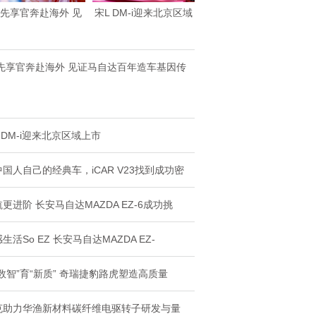
Z先享官奔赴海外 见
宋L DM-i迎来北京区域
证马自达百年造
上市
Z先享官奔赴海外 见证马自达百年造车基因传
 DM-i迎来北京区域上市
国人自己的经典车，iCAR V23找到成功密
更进阶 长安马自达MAZDA EZ-6成功挑
生活So EZ 长安马自达MAZDA EZ-
数智”育“新质” 奇瑞捷豹路虎塑造高质量
克助力华渔新材料碳纤维电驱转子研发与量