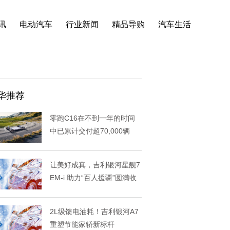
讯
电动汽车
行业新闻
精品导购
汽车生活
华推荐
零跑C16在不到一年的时间
中已累计交付超70,000辆
让美好成真，吉利银河星舰7
EM-i 助力“百人援疆”圆满收
2L级馈电油耗！吉利银河A7
重塑节能家轿新标杆