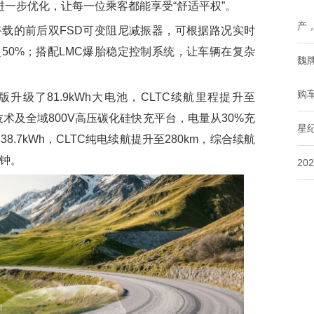
间进一步优化，让每一位乘客都能享受“舒适平权”。
产
搭载的前后双FSD可变阻尼减振器，可根据路况实时
50%；搭配LMC爆胎稳定控制系统，让车辆在复杂
魏
购
升级了81.9kWh大电池，CLTC续航里程提升至
化技术及全域800V高压碳化硅快充平台，电量从30%充
星
8.7kWh，CLTC纯电续航提升至280km，综合续航
分钟。
20