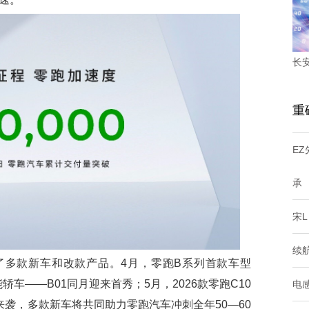
长安
重
E
承
宋L
续航
款新车和改款产品。4月，零跑B系列首款车型
轿车——B01同月迎来首秀；5月，2026款零跑C10
电感
度来袭，多款新车将共同助力零跑汽车冲刺全年50—60