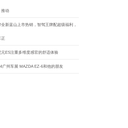
，推动
牌全新蓝山上市热销，智驾王牌配超级福利，
车正
纪元ES注重多维度感官的舒适体验
24广州车展 MAZDA EZ-6和他的朋友