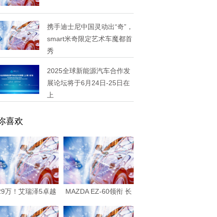
携手迪士尼中国灵动出“奇”，
smart米奇限定艺术车魔都首
秀
2025全球新能源汽车合作发
展论坛将于6月24日-25日在
上
你喜欢
.29万！艾瑞泽5卓越
MAZDA EZ-60领衔 长
版自动挡来袭
安马自