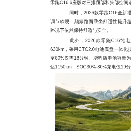
零跑C16 6座版对三排腿部和头部空
同时，2026款零跑C16全新
调节软硬，颠簸路面乘坐舒适性提升超
路况下依然保持舒适与安全。
此外，2026款零跑C16纯电版
630km，采用CTC2.0电池底盘一体
至80%仅需18分钟。增程版电池容量为3
达1150km，SOC30%-80%充电仅19