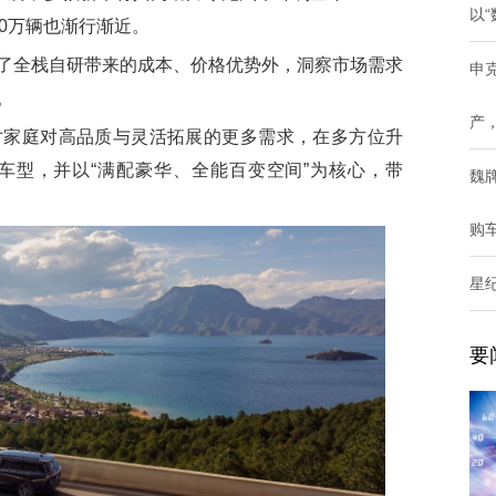
以“
0万辆也渐行渐近。
全栈自研带来的成本、价格优势外，洞察市场需求
申
。
产
对家庭对高品质与灵活拓展的更多需求，在多方位升
车型，并以“满配豪华、全能百变空间”为核心，带
魏
购
星
要