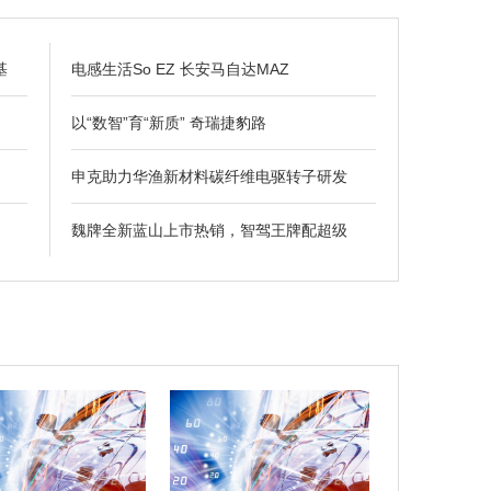
基
电感生活So EZ 长安马自达MAZ
以“数智”育“新质” 奇瑞捷豹路
申克助力华渔新材料碳纤维电驱转子研发
魏牌全新蓝山上市热销，智驾王牌配超级