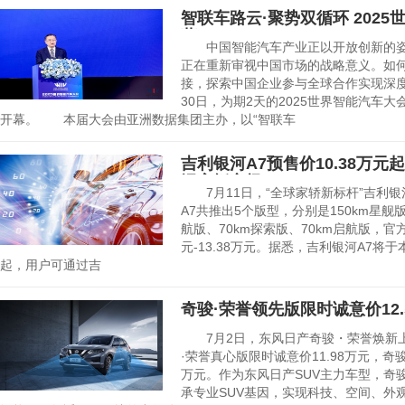
智联车路云·聚势双循环 202
幕
中国智能汽车产业正以开放创新的姿
正在重新审视中国市场的战略意义。如
接，探索中国企业参与全球合作实现深
30日，为期2天的2025世界智能汽车
开幕。 本届大会由亚洲数据集团主办，以“智联车
吉利银河A7预售价10.38万
混家轿市场
7月11日，“全球家轿新标杆”吉利银
A7共推出5个版型，分别是150km星舰版、
航版、70km探索版、70km启航版，官方
元-13.38万元。据悉，吉利银河A7
起，用户可通过吉
奇骏·荣誉领先版限时诚意价12.
7月2日，东风日产奇骏・荣誉焕新上
·荣誉真心版限时诚意价11.98万元，奇骏
万元。作为东风日产SUV主力车型，奇
承专业SUV基因，实现科技、空间、外