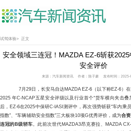
试驾体验>
正文
安全领域三连冠！MAZDA EZ-6斩获202
安全评价
来源：汽车新闻资讯 作者：陈子豪 发布时间：2025-07
7月29日，长安马自达MAZDA EZ-6（以下称EZ-6
2025 年C-NCAP五星安全评级以及行业首个“货车横向夹击叠
后，EZ-6在2025中保研C-IASI测评中，再次强势斩获“车内
指数”、“车辆辅助安全指数”三大板块10项G优秀评价，成为
合资
连冠的
B
级轿车
。此前次世代MAZDA3昂克赛拉、MAZDA CX-3