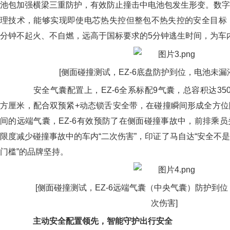
池包加强横梁三重防护，有效防止撞击中电池包发生形变。数字
理技术，能够实现即使电芯热失控但整包不热失控的安全目标，
分钟不起火、不自燃，远高于国标要求的5分钟逃生时间，为车
[侧面碰撞测试，EZ-6底盘防护到位，电池未漏
安全气囊配置上，EZ-6全系标配9气囊，总容积达350L
方厘米，配合双预紧+动态锁舌安全带，在碰撞瞬间形成全方位
间的远端气囊，EZ-6有效预防了在侧面碰撞事故中，前排乘
限度减少碰撞事故中的车内“二次伤害”，印证了马自达“安全不
门槛”的品牌坚持。
[侧面碰撞测试，EZ-6远端气囊（中央气囊）防护到位
次伤害]
主动安全配置领先，智能守护出行安全