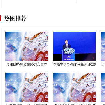
热图推荐
传祺MPV家族第80万台量产
智联车路云·聚势双循环 2025
吉
车下线，
世界