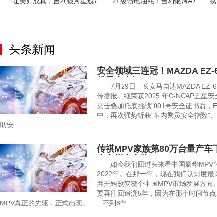
让美好成真，吉利银河星舰7
2L级馈电油耗！吉利银河A7
携
EM-i
重塑节能
头条新闻
安全领域三连冠！MAZDA EZ-
优秀安全评
7月29日，长安马自达MAZDA EZ-
传捷报。继荣获2025 年C-NCAP五
夹击叠加托底挑战”001号安全证书后，EZ-
中，再次强势斩获“车内乘员安全指数”、
助安
传祺MPV家族第80万台量产车
专家蜕变之路！
如今我们回过头来看中国豪华MPV的
2022年。在那一年，现在我们认知度最
并开始改变整个中国MPV市场发展方向
要再往回追溯5年，因为在那个时间节点
MPV真正的先驱，正式出现。 不到8年