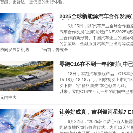
智能、更舒适、更便捷的出行体验。
2025全球新能源汽车合作发展(上海
成功召开
6月25日，以“汽车产业全球合作新路径
汽车合作发展(上海)论坛(GNEV202
业合作的新形势、中国汽车企业的国际
的新策略、金融服务汽车产业出海等议
协同发展新机遇。 “当前，传统全
零跑C16在不到一年的时间中已累
18日，零跑汽车旗舰产品—C16年
15.18万-18.18万元，相较初次上市时15
次下探，将“价格屠夫”本色彰显无疑。 
以来，零跑C16在不到一年的时间中已累计
元内中大
让美好成真，吉利银河星舰7 EM
收官
6月22日，“2025韩红爱心·百人援
阿勒泰地区举行收官仪式，为期13天的