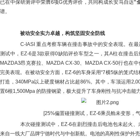
已在中保研测评中荣膺6项G优秀评价，共同构成长安马自达
“
谱。
被动安全实力卓越，构筑坚固安全防线
C-IASI 重点考察车辆在撞击事故中的安全表现。在最
测试中，EZ-6是3款获得0缺陷评价车型之一，其A柱在撞击
MAZDA3昂克赛拉、MAZDA CX-30、MAZDA CX-50行
完美表现。在被动安全方面，EZ-6的车身采用“7横5纵的笼式
打造，340MPa以上硬度钢材占比超86%。其中，车顶运用2,0
置6根1,500Mpa 的防撞钢梁，极大提升了车身刚性与抗冲击能
[25%偏置碰撞测试，EZ-6乘员舱未变形，
本次碰撞测试中，EZ-6在剧烈撞击后电池包未起火、未
来自一线大厂品牌宁德时代与中创新航。电池的高刚性保护外壳