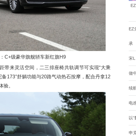
E
E
承
：C+级豪华旗舰轿车新红旗H9
宋L
轴距带来灵活空间，二三排座椅共轨调节可实现“大乘
做中
备173°舒躺功能与20路气动热石按摩，配合丹拿12
体验。
续航
电感
以“
申