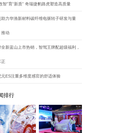
数智”育“新质” 奇瑞捷豹路虎塑造高质量
克助力华渔新材料碳纤维电驱转子研发与量
，推动
牌全新蓝山上市热销，智驾王牌配超级福利，
车正
纪元ES注重多维度感官的舒适体验
闻排行