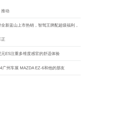
，推动
牌全新蓝山上市热销，智驾王牌配超级福利，
车正
纪元ES注重多维度感官的舒适体验
24广州车展 MAZDA EZ-6和他的朋友