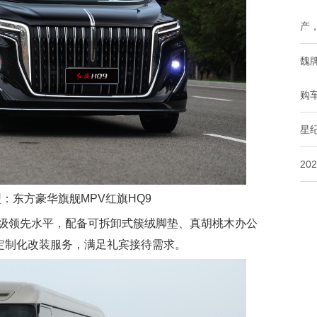
产
魏
购
星
20
：东方豪华旗舰MPV红旗HQ9
领先水平，配备可拆卸式簇绒脚垫、真胡桃木办公
供定制化改装服务，满足礼宾接待需求。