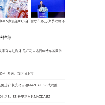
祺MPV家族第80万台
智联车路云·聚势双循环
量产车下线，
2025世界
磅推荐
Z先享官奔赴海外 见证马自达百年造车基因传
 DM-i迎来北京区域上市
更进阶 长安马自达MAZDA EZ-6成功挑
生活So EZ 长安马自达MAZDA EZ-