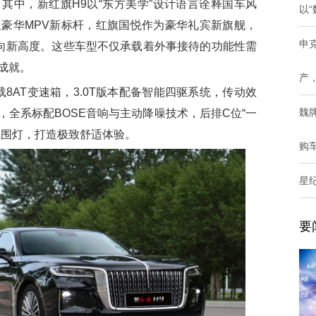
其中，新红旗H9以“东方美学”设计语言诠释国车风
以“
义豪华MPV新标杆，红旗国悦作为豪华礼宾新旗舰，
申
推向新高度。这些车型不仅承载着外事接待的功能性需
成就。
产
8AT变速箱，3.0T版本配备智能四驱系统，传动效
魏
，全系标配BOSE音响与主动降噪技术，后排C位“一
氛围灯，打造极致舒适体验。
购
星
要