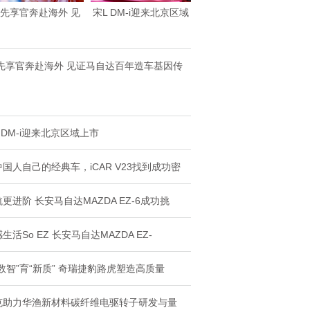
Z先享官奔赴海外 见
宋L DM-i迎来北京区域
证马自达百年造
上市
Z先享官奔赴海外 见证马自达百年造车基因传
 DM-i迎来北京区域上市
国人自己的经典车，iCAR V23找到成功密
更进阶 长安马自达MAZDA EZ-6成功挑
生活So EZ 长安马自达MAZDA EZ-
数智”育“新质” 奇瑞捷豹路虎塑造高质量
克助力华渔新材料碳纤维电驱转子研发与量