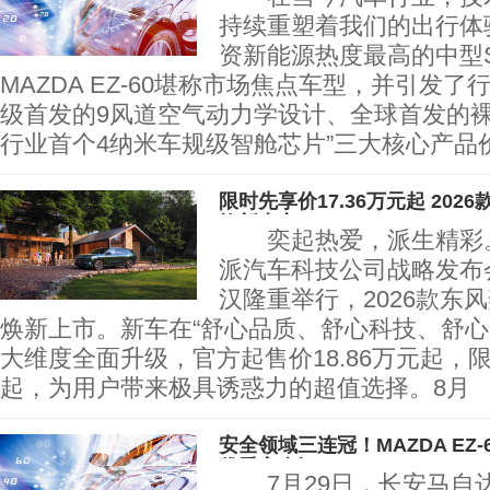
持续重塑着我们的出行体验
资新能源热度最高的中型
MAZDA EZ-60堪称市场焦点车型，并引发了
级首发的9风道空气动力学设计、全球首发的裸眼
行业首个4纳米车规级智舱芯片”三大核心产品
限时先享价17.36万元起 202
焕新上市
奕起热爱，派生精彩。
派汽车科技公司战略发布
汉隆重举行，2026款东风
焕新上市。新车在“舒心品质、舒心科技、舒心
大维度全面升级，官方起售价18.86万元起，限
起，为用户带来极具诱惑力的超值选择。8月
安全领域三连冠！MAZDA EZ-
优秀安全评
7月29日，长安马自达MA