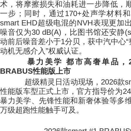
术，将摩擦损失和油耗进一步降低，顺滑(
一步；同时，通过170+处声学材料
smart EHD超级电混的NVH表现更
噪音仅为30 dB(A)，比图书馆还安静(si
动前后噪音差小于1分贝，获中汽中心“
动机无感介入”权威认证。
暴力美学 都市高奢单品，
BRABUS性能版
上市
超级精灵日活动现场，2026款smart
性能版车型正式上市，官方指导价为24
暴力美学、先锋性能和新奢体验等多
万级超跑性能触手可及。