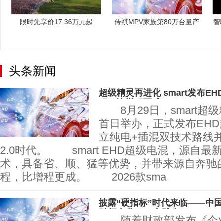
限时先享价17.36万元起
传祺MPV家族第80万台量产
智
2026
车下线，
头条新闻
超级精灵再进化 smart发布E
程，比增程更成
8月29日，smart超
首日举办，正式发布EH
立纯电+插混双技术路线
2.0时代。 smart EHD超级电混，源自最
术，具备省、顺、猛等优势，并带来源自奔驰的
程，比增程更成。 2026款sma
披露“硬指标”时代来临——中
引领企业ESG实践走
随着财政部发布《企业