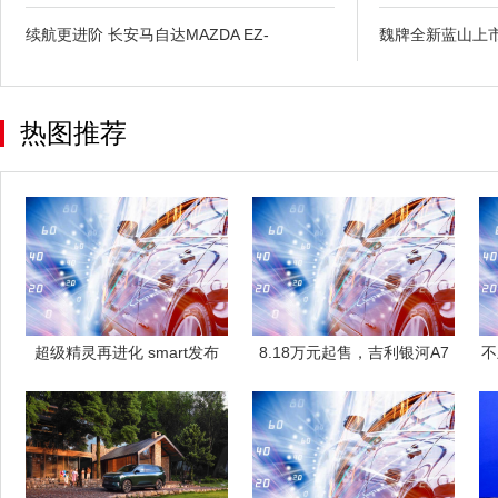
续航更进阶 长安马自达MAZDA EZ-
魏牌全新蓝山上
热图推荐
超级精灵再进化 smart发布
8.18万元起售，吉利银河A7
不
EHD
正式上