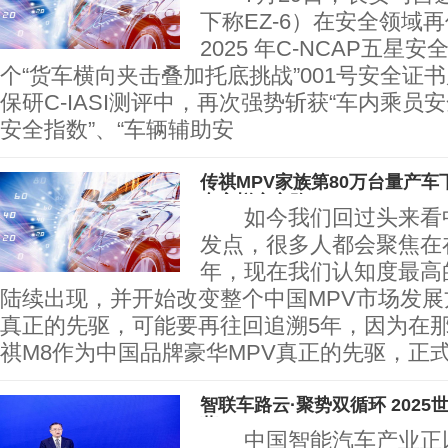
下称EZ-6）在安全领域
2025 年C-NCAP五星
个“货车横向夹击叠加托底挑战”001号安全证书后
保研C-IASI测评中，再次强势斩获“车内乘员
安全指数”、“车辆辅助安
传祺MPV家族第80万台量产车
专家蜕变之路！
如今我们回过头来看中
发点，很多人都会聚焦在在
年，现在我们认知度最高
陆续出现，并开始改变整个中国MPV市场发
真正的先驱，可能要再往回追溯5年，因为在
祺M8作为中国品牌豪华MPV真正的先驱，正
智联车路云·聚势双循环 202
幕
中国智能汽车产业正以