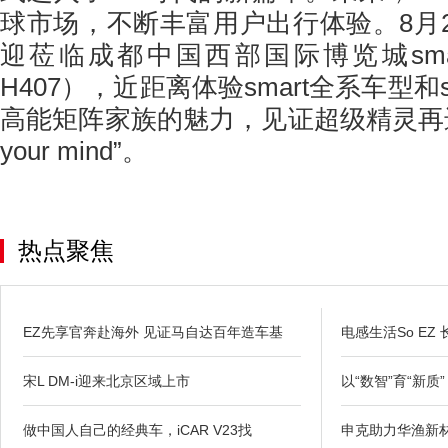
球市场，不断丰富用户出行体验。8月2
迎莅临成都中国西部国际博览城sma
H407），近距离体验smart全系车型和sma
高能矩阵家族的魅力，见证超级精灵再进
your mind”。
热点聚焦
EZ先享官奔赴海外 见证马自达百年造车基
电感生活So EZ
宋L DM-i迎来北京区域上市
以“数智”育“新质
做中国人自己的经典车，iCAR V23找
申克助力华渔新