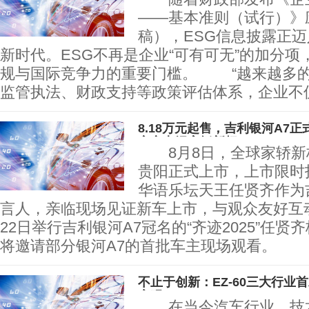
——基本准则（试行）》
稿），ESG信息披露正
新时代。ESG不再是企业“可有可无”的加分
规与国际竞争力的重要门槛。 “越来越多的
监管执法、财政支持等政策评估体系，企业不仅要
8.18万元起售，吉利银河A7
定义电混家轿新标
8月8日，全球家轿新标
贵阳正式上市，上市限时指
华语乐坛天王任贤齐作为
言人，亲临现场见证新车上市，与观众友好互
22日举行吉利银河A7冠名的“齐迹2025”任
将邀请部分银河A7的首批车主现场观看。
不止于创新：EZ-60三大行业
密码
在当今汽车行业，技术